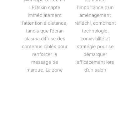
LEDskin capte
l’importance d’un
immédiatement
aménagement
l’attention à distance,
réfléchi, combinant
tandis que l’écran
technologie,
plasma diffuse des
convivialité et
contenus ciblés pour
stratégie pour se
renforcer le
démarquer
message de
efficacement lors
marque. La zone
d’un salon
lounge crée un
professionnel en
espace propice aux
Belgique.
discussions