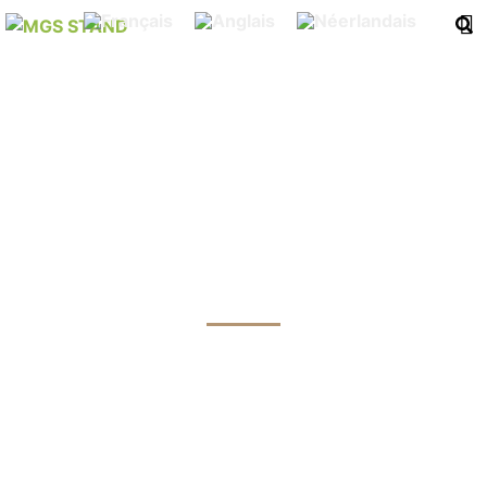
STAND CLÉ EN MAIN
EUROTOI
NÜRBURGRING
STAND CLÉ EN MAIN MODULAIRE