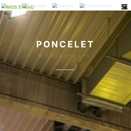
PONCELET
MUNICIPALIA