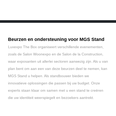
Beurzen en ondersteuning voor MGS Stand
Luxexpo
The Box organiseert verschillende evenementen,
zoals de Salon
Woonexpo
en de Salon de la Construction,
waar exposanten uit allerlei sectoren aanwezig zijn. Als u van
plan bent om aan een van deze beurzen deel te nemen, kan
MGS Stand u helpen. Als standbouwer bieden we
innovatieve oplossingen die passen bij uw budget. Onze
experts staan klaar om samen met u een stand te creëren
die uw identiteit weerspiegelt en bezoekers aantrekt.