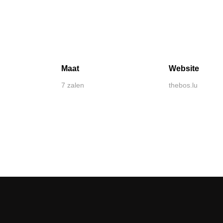
Maat
Website
7 zalen
thebos.lu