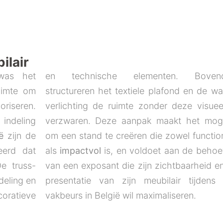
ilair
was het
en technische elementen. Bovend
uimte om
structureren het textiele plafond en de w
oriseren.
verlichting de ruimte zonder deze visuee
 indeling
verzwaren. Deze aanpak maakt het moge
ë
zijn de
om een stand te creëren die zowel functioneel
eerd dat
als
impactvol
is, en voldoet aan de behoe
e truss-
van een exposant die zijn zichtbaarheid e
ndeling en
presentatie van zijn meubilair tijdens
coratieve
vakbeurs in België wil maximaliseren.