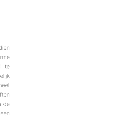
ien
arme
l te
lijk
ften
n de
 een