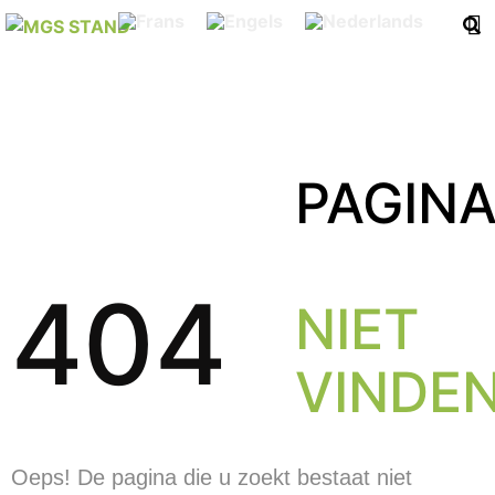
PAGIN
404
NIET
VINDE
Oeps! De pagina die u zoekt bestaat niet